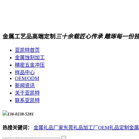
金属工艺品高端定制
三十余载匠心传承 雕琢每一份
亚凯特首页
金属蚀刻加工
精密五金冲压
样品中心
OEM/ODM
新闻资讯
关于亚凯特
联系亚凯特
136-0238-5281
热搜关键词：
金属礼品厂家
东莞礼品加工厂
OEM礼品定制
金属