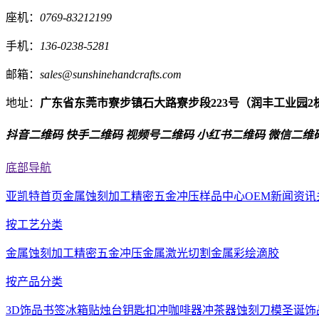
座机：
0769-83212199
手机：
136-0238-5281
邮箱：
sales@sunshinehandcrafts.com
地址：
广东省东莞市寮步镇石大路寮步段223号（润丰工业园2
抖音二维码
快手二维码
视频号二维码
小红书二维码
微信二维
底部导航
亚凯特首页
金属蚀刻加工
精密五金冲压
样品中心
OEM
新闻资讯
按工艺分类
金属蚀刻加工
精密五金冲压
金属激光切割
金属彩绘滴胶
按产品分类
3D饰品
书签
冰箱贴
烛台
钥匙扣
冲咖啡器
冲茶器
蚀刻刀模
圣诞饰