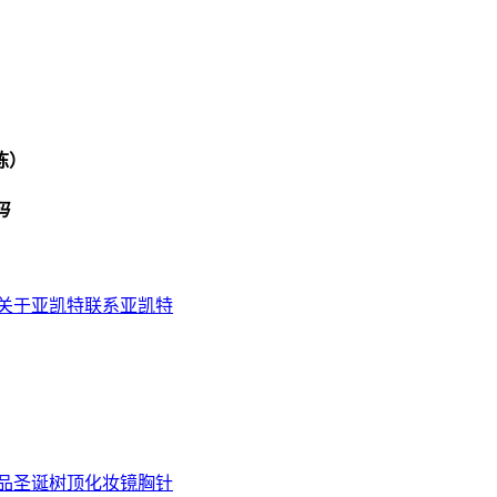
栋）
码
关于亚凯特
联系亚凯特
品
圣诞树顶
化妆镜
胸针