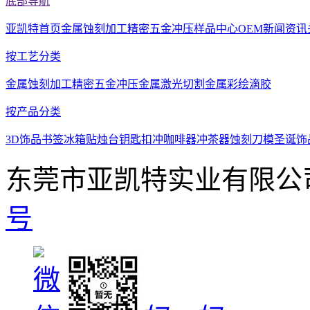
底部导航
亚凯特首页
金属蚀刻加工
精密五金冲压
样品中心
OEM
新闻资讯
按工艺分类
金属蚀刻加工
精密五金冲压
金属激光切割
金属彩绘滴胶
按产品分类
3D饰品
书签
冰箱贴
烛台
钥匙扣
冲咖啡器
冲茶器
蚀刻刀模
圣诞饰
东莞市亚凯特实业有限公
号