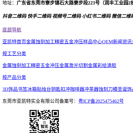
地址：
广东省东莞市寮步镇石大路寮步段223号（润丰工业园2
抖音二维码
快手二维码
视频号二维码
小红书二维码
微信二维
底部导航
亚凯特首页
金属蚀刻加工
精密五金冲压
样品中心
OEM
新闻资讯
按工艺分类
金属蚀刻加工
精密五金冲压
金属激光切割
金属彩绘滴胶
按产品分类
3D饰品
书签
冰箱贴
烛台
钥匙扣
冲咖啡器
冲茶器
蚀刻刀模
圣诞饰
东莞市亚凯特实业有限公司
备案号：
粤ICP备2025475462号