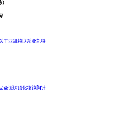
栋）
码
关于亚凯特
联系亚凯特
品
圣诞树顶
化妆镜
胸针