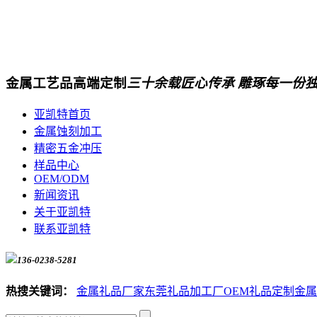
金属工艺品高端定制
三十余载匠心传承 雕琢每一份
亚凯特首页
金属蚀刻加工
精密五金冲压
样品中心
OEM/ODM
新闻资讯
关于亚凯特
联系亚凯特
136-0238-5281
热搜关键词：
金属礼品厂家
东莞礼品加工厂
OEM礼品定制
金属